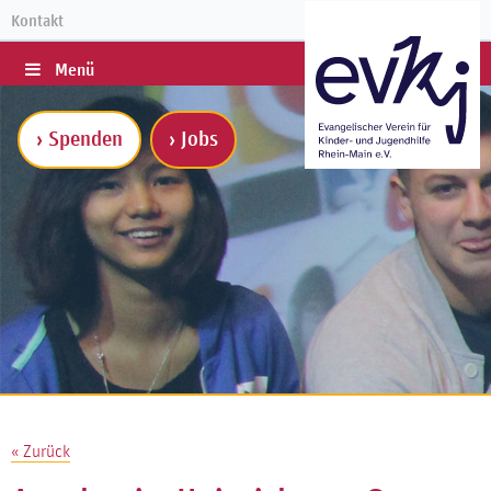
Kontakt
Menü
› Spenden
› Jobs
« Zurück