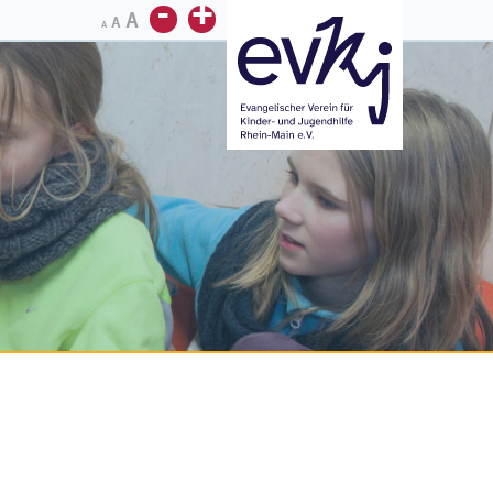
-
+
A
A
A