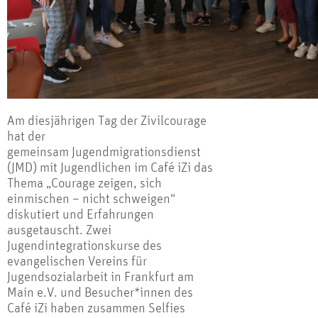
Am diesjährigen Tag der Zivilcourage
hat der
gemeinsam Jugendmigrationsdienst
(JMD) mit Jugendlichen im Café iZi das
Thema „Courage zeigen, sich
einmischen – nicht schweigen“
diskutiert und Erfahrungen
ausgetauscht. Zwei
Jugendintegrationskurse des
evangelischen Vereins für
Jugendsozialarbeit in Frankfurt am
Main e.V. und Besucher*innen des
Café iZi haben zusammen Selfies