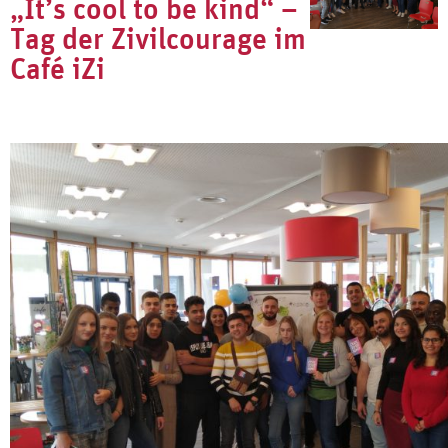
„It’s cool to be kind“ –
Tag der Zivilcourage im
Café iZi