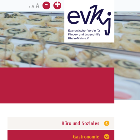
-
+
A
A
A
Büro und Soziales
Gastronomie