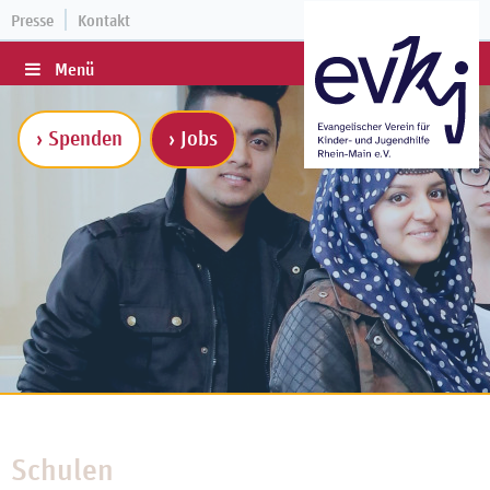
Presse
Kontakt
Menü
› Spenden
› Jobs
Schulen