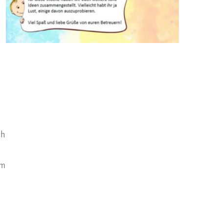
ch
em