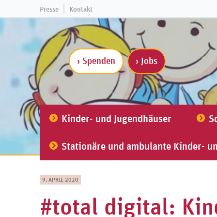
Presse
Kontakt
› Spenden
› Jobs
Kinder- und Jugendhäuser
S
Stationäre und ambulante Kinder- u
9. APRIL 2020
#total digital: Ki