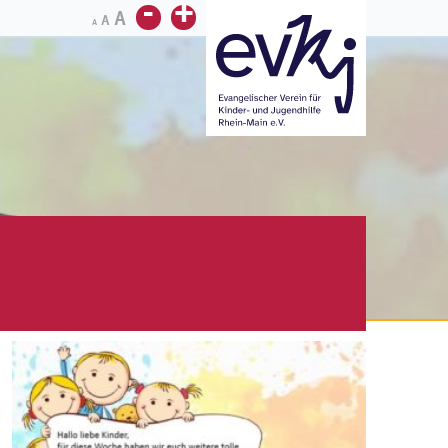
-
+
A
A
A