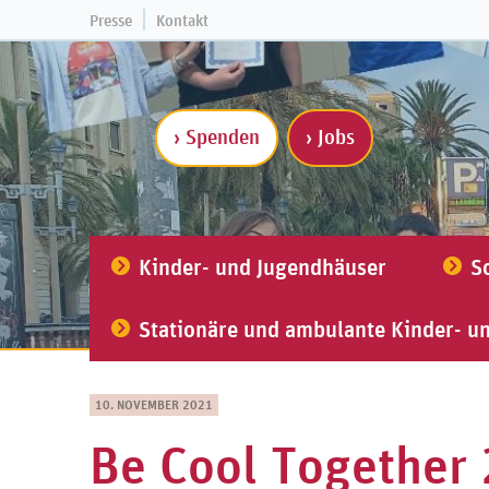
Presse
Kontakt
› Spenden
› Jobs
Kinder- und Jugendhäuser
S
Stationäre und ambulante Kinder- u
10. NOVEMBER 2021
Be Cool Together 