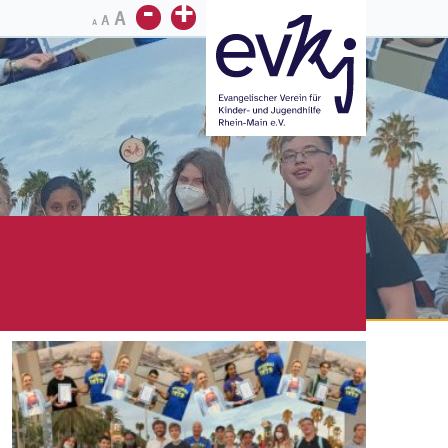
-
+
A
A
A