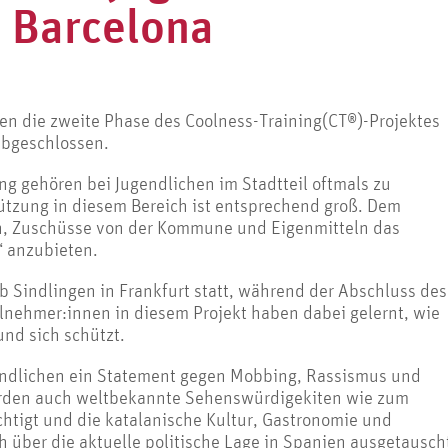
n Barcelona
gen die zweite Phase des Coolness-Training(CT®)-Projektes
 abgeschlossen.
g gehören bei Jugendlichen im Stadtteil oftmals zu
tützung in diesem Bereich ist entsprechend groß. Dem
, Zuschüsse von der Kommune und Eigenmitteln das
“ anzubieten.
b Sindlingen in Frankfurt statt, während der Abschluss des
ilnehmer:innen in diesem Projekt haben dabei gelernt, wie
und sich schützt.
gendlichen ein Statement gegen Mobbing, Rassismus und
urden auch weltbekannte Sehenswürdigekiten wie zum
chtigt und die katalanische Kultur, Gastronomie und
 über die aktuelle politische Lage in Spanien ausgetausch