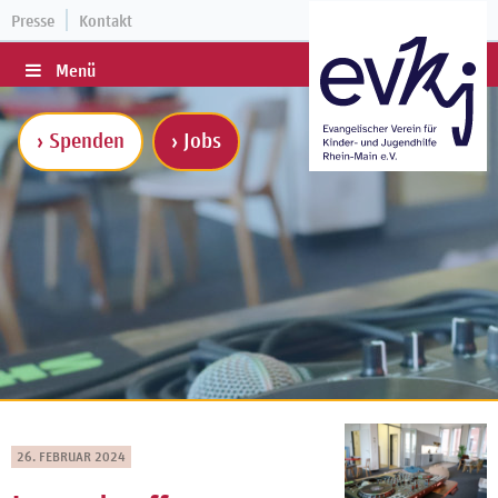
Presse
Kontakt
Menü
› Spenden
› Jobs
26. FEBRUAR 2024