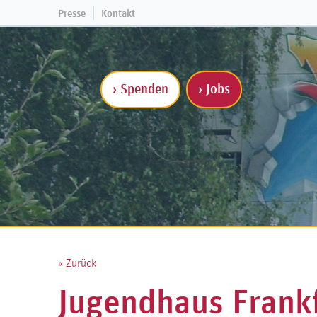
Presse
Kontakt
› Spenden
› Jobs
« Zurück
Jugendhaus Frankf