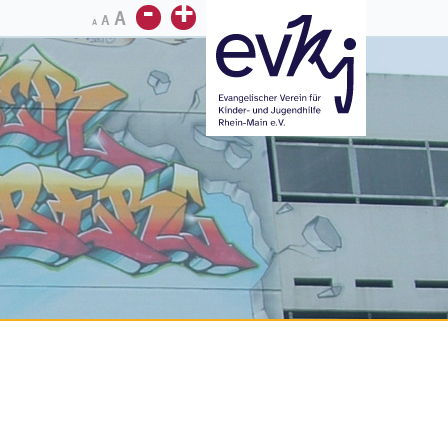
-
+
A
A
A