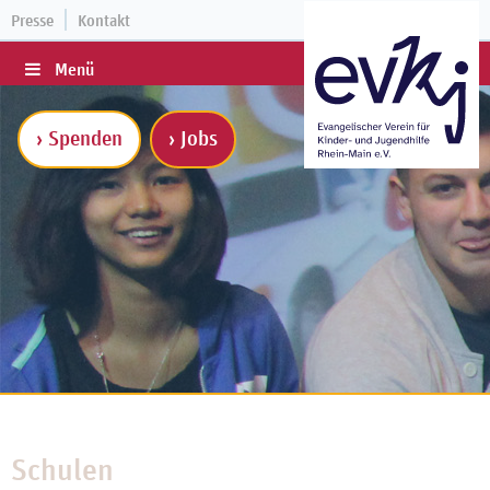
Presse
Kontakt
Menü
› Spenden
› Jobs
Schulen