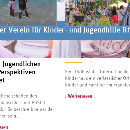
er Verein für Kinder- und Jugendhilfe R
er Verein für Kinder- und Jugendhilfe R
26
14. JULI 2026
ls ein
40 Jahre Internationa
bschluss – wie
Kinderhaus
 Jugendlichen
Perspektiven
Seit 1986 ist das Internationale
Kinderhaus ein verlässlicher Ort
et
Kinder und Familien im Frankfu
liche schaffen den
› Weiterlesen
ulabschluss mit PUSCH.
.“ So beschreibt einer der
chen sein…
esen