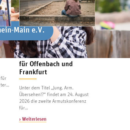
hein-Main e.V.
hein-Main e.V.
7. JULI 2026
les
Jung. Arm. Übersehen!?
Zweite Armutskonferenz
für Offenbach und
Frankfurt
 für
rter…
Unter dem Titel „Jung. Arm.
Übersehen!?“ findet am 24. August
2026 die zweite Armutskonferenz
für…
› Weiterlesen