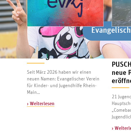
Evangelisch
Evangelisch
20. JULI 2026
17. JULI 20
Neuer Name. Gleicher
Mehr a
Auftrag.
Schula
PUSCH
neue 
Seit März 2026 haben wir einen
neuen Namen: Evangelischer Verein
eröffn
für Kinder- und Jugendhilfe Rhein-
Main…
21 Jugend
Hauptsch
› Weiterlesen
„Comeback
Jugendli
› Weiterl