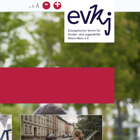
-
+
A
A
A