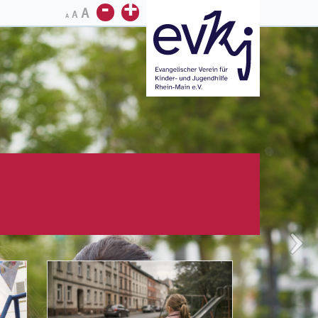
-
+
A
A
A