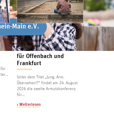
hein-Main e.V.
hein-Main e.V.
7. JULI 2026
les
Jung. Arm. Übersehen!?
Zweite Armutskonferenz
für Offenbach und
Frankfurt
 für
rter…
Unter dem Titel „Jung. Arm.
Übersehen!?“ findet am 24. August
2026 die zweite Armutskonferenz
für…
› Weiterlesen