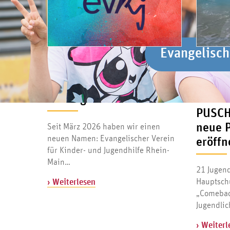
Evangelisch
Evangelisch
20. JULI 2026
17. JULI 20
Neuer Name. Gleicher
Mehr a
Auftrag.
Schula
PUSCH
neue 
Seit März 2026 haben wir einen
neuen Namen: Evangelischer Verein
eröffn
für Kinder- und Jugendhilfe Rhein-
Main…
21 Jugend
Hauptsch
› Weiterlesen
„Comeback
Jugendli
› Weiterl