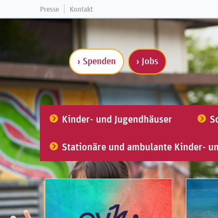
Presse
Kontakt
› Spenden
› Jobs
Kinder- und Jugendhäuser
S
Stationäre und ambulante Kinder- u
NEUIGKEITEN