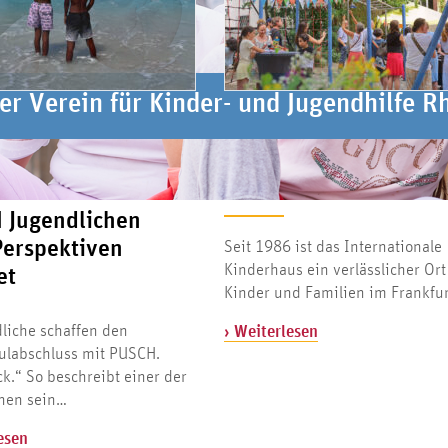
er Verein für Kinder- und Jugendhilfe R
er Verein für Kinder- und Jugendhilfe R
26
14. JULI 2026
ls ein
40 Jahre Internationa
bschluss – wie
Kinderhaus
 Jugendlichen
Perspektiven
Seit 1986 ist das Internationale
Kinderhaus ein verlässlicher Ort
et
Kinder und Familien im Frankfu
liche schaffen den
› Weiterlesen
ulabschluss mit PUSCH.
.“ So beschreibt einer der
chen sein…
esen